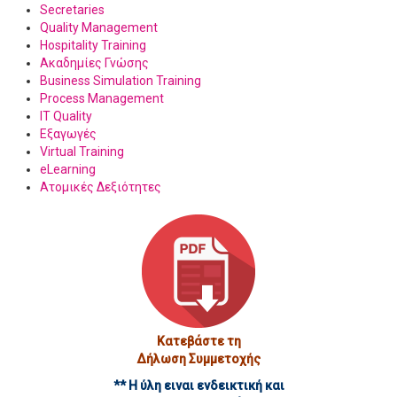
ρίληψης,
Secretaries
όηση
Quality Management
Hospitality Training
δητής
Ακαδημίες Γνώσης
Business Simulation Training
ίδητης
τάληψης
.
Process Management
IT Quality
Εξαγωγές
Virtual Training
eLearning
Ατομικές Δεξιότητες
Κατεβάστε τη
Δήλωση Συμμετοχής
** Η ύλη ειναι ενδεικτική και