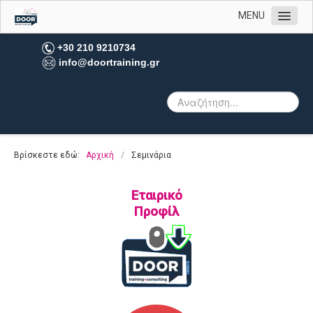
MENU
Αρχική
+30 210 9210734
info@doortraining.gr
Η εταιρεία μας
Υπηρεσίες
Σεμινάρια
eLearning
Βρίσκεστε εδώ:
Αρχική
/
Σεμινάρια
Microlearning
Αξιολόγηση
Εταιρικό
Προφίλ
Υπηρεσίες HR
Leadership Coaching
Team Building
Έρευνες Αγοράς