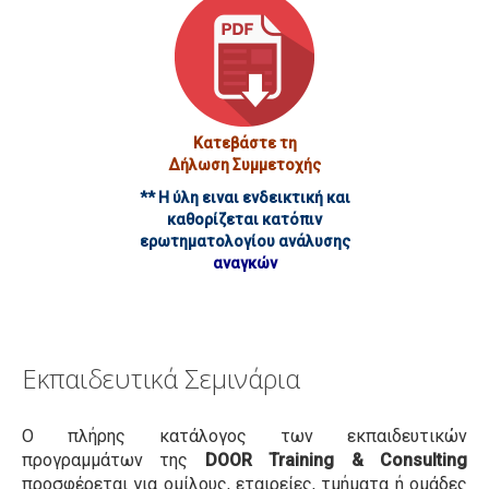
Mystery Shopping
Keynote Speeches
Συνέδρια
Πελατολόγιο
Κατεβάστε τη
Open Trainings
Δήλωση Συμμετοχής
Φωτογραφίες
** Η ύλη ειναι ενδεικτική και
καθορίζεται κατόπιν
Επικοινωνία
ερωτηματολογίου ανάλυσης
αναγκών
Εκπαιδευτικά Σεμινάρια
Ο πλήρης κατάλογος των εκπαιδευτικών
προγραμμάτων της
DOOR Training & Consulting
προσφέρεται για ομίλους, εταιρείες, τμήματα ή ομάδες