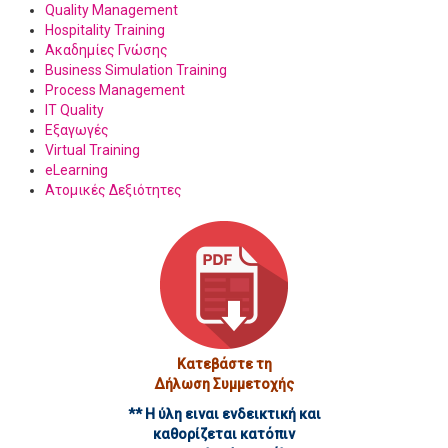
Mystery Shopping
Quality Management
Hospitality Training
Keynote Speeches
Ακαδημίες Γνώσης
Business Simulation Training
Συνέδρια
Process Management
Πελατολόγιο
IT Quality
Εξαγωγές
Open Trainings
Virtual Training
eLearning
Φωτογραφίες
Ατομικές Δεξιότητες
Επικοινωνία
Κατεβάστε τη
Δήλωση Συμμετοχής
** Η ύλη ειναι ενδεικτική και
καθορίζεται κατόπιν