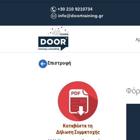
+30 210 9210734
info@doortraining.gr
Α
Επιστροφή
Φόρ
Κατεβάστε τη
Δήλωση Συμμετοχής