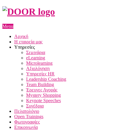
Menu
Αρχική
Η εταιρεία μας
Υπηρεσίες
Σεμινάρια
eLearning
Microlearning
Αξιολόγηση
Υπηρεσίες HR
Leadership Coaching
Team Building
Έρευνες Αγοράς
Mystery Shopping
Keynote Speeches
Συνέδρια
Πελατολόγιο
Open Trainings
Φωτογραφίες
Επικοινωνία