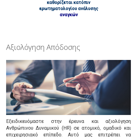
Mystery Shopping
καθορίζεται κατόπιν
ερωτηματολογίου ανάλυσης
Keynote Speeches
αναγκών
Συνέδρια
Πελατολόγιο
Open Trainings
Αξιολόγηση Απόδοσης
Φωτογραφίες
Επικοινωνία
Εξειδικευόμαστε στην έρευνα και αξιολόγηση
Ανθρώπινου Δυναμικού (HR) σε ατομικό, ομαδικό και
επιχειρησιακό επίπεδο. Αυτό μας επιτρέπει να