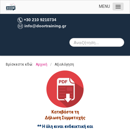
MENU
Αρχική
+30 210 9210734
info@doortraining.gr
Η εταιρεία μας
Υπηρεσίες
Σεμινάρια
eLearning
Βρίσκεστε εδώ:
Αρχική
/
Αξιολόγηση
Microlearning
Αξιολόγηση
Υπηρεσίες HR
Leadership Coaching
Team Building
Κατεβάστε τη
Δήλωση Συμμετοχής
Έρευνες Αγοράς
** Η ύλη ειναι ενδεικτική και